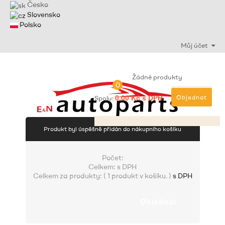
Česko
Slovensko
Polsko
Můj účet
Žádné produkty
0
Objednat
Spolu:
0,00 Kč s DPH
Produkt byl úspěšně přidán do nákupního košíku
Počet:
Celkem:
s DPH
Celkem za produkty: (
1 produkt v košíku.
)
s DPH
Objednat