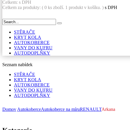
Celkem:
s DPH
Celkem za produkty: (
0
ks zboží.
1 produkt v košíku.
)
s DPH
STĚRAČE
KRYT KOLA
AUTOKOBERCE
VANY DO KUFRU
AUTODOPLŇKY
Seznam nabídek
STĚRAČE
KRYT KOLA
AUTOKOBERCE
VANY DO KUFRU
AUTODOPLŇKY
Domov
Autokoberce
Autokoberce na míru
RENAULT
Arkana