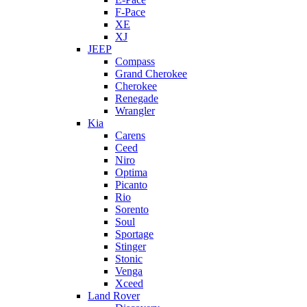
F-Pace
XE
XJ
JEEP
Compass
Grand Cherokee
Cherokee
Renegade
Wrangler
Kia
Carens
Ceed
Niro
Optima
Picanto
Rio
Sorento
Soul
Sportage
Stinger
Stonic
Venga
Xceed
Land Rover