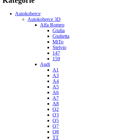
Kategorie
Autokoberce
Autokoberce 3D
Alfa Romeo
Giulia
Giulietta
MiTo
Stelvio
147
159
Audi
A1
A3
A4
A5
A6
A7
A8
Q2
Q3
Q5
Q7
Q8
TT