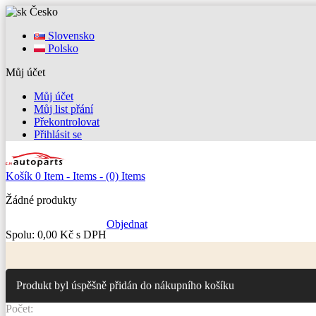
Česko
Slovensko
Polsko
Můj účet
Můj účet
Můj list přání
Překontrolovat
Přihlásit se
Košík
0
Item -
Items -
(0) Items
Žádné produkty
Objednat
Spolu:
0,00 Kč s DPH
Produkt byl úspěšně přidán do nákupního košíku
Počet: