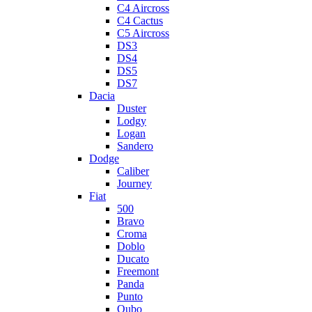
C4 Aircross
C4 Cactus
C5 Aircross
DS3
DS4
DS5
DS7
Dacia
Duster
Lodgy
Logan
Sandero
Dodge
Caliber
Journey
Fiat
500
Bravo
Croma
Doblo
Ducato
Freemont
Panda
Punto
Qubo