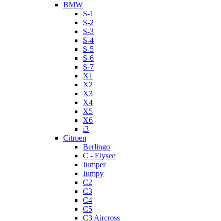
BMW
S-1
S-2
S-3
S-4
S-5
S-6
S-7
X1
X2
X3
X4
X5
X6
i3
Citroen
Berlingo
C - Elysee
Jumper
Jumpy
C2
C3
C4
C5
C3 Aircross