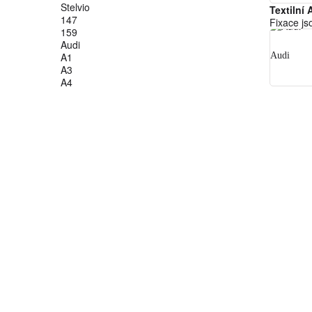
Stelvio
Textilní
147
Fixace js
159
Audi
A1
Audi
A3
A4
Textilní
A5
Fixace js
A6
A7
A8
BMW
Q2
Q3
Q5
Textiln
Q7
Fixace js
Q8
TT
BMW
Citroen
S-1
S-2
S-3
Textilní
S-4
Fixace js
S-5
S-6
Cupra
S-7