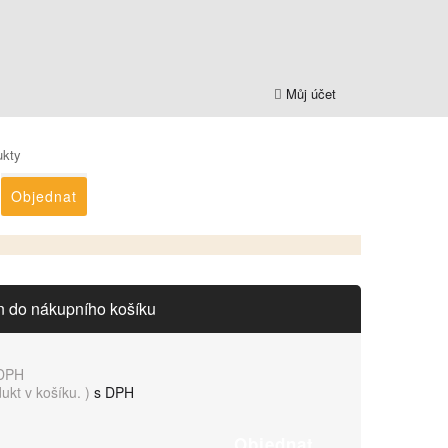
Můj účet
ukty
Objednat
n do nákupního košíku
DPH
dukt v košíku.
)
s DPH
Objednat