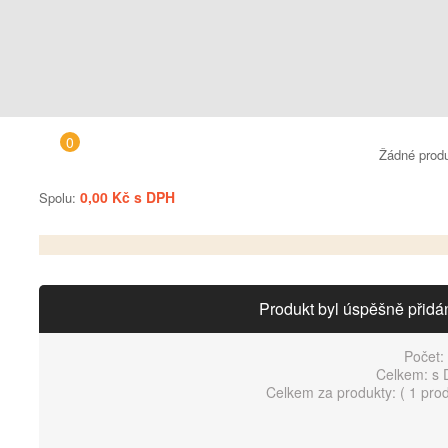
0
Žádné prod
0,00 Kč s DPH
Spolu:
Produkt byl úspěšně přidá
Počet:
Celkem:
s 
Celkem za produkty: (
1 pro