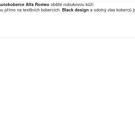
 Autokoberce Alfa Romeo
obšité nubukovou kůží.
ou přímo na textilních kobercích.
Black design
a odolný vlas koberců j
 Autokoberce Audi
obšité nubukovou kůží.
ou přímo na textilních kobercích.
Black design
a odolný vlas koberců j
í Autokoberce BMW
obšité nubukovou kůží.
ou přímo na textilních kobercích.
Black design
a odolný vlas koberců j
 Autokoberce Citroen
obšité nubukovou kůží.
ou přímo na textilních kobercích.
Black design
a odolný vlas koberců j