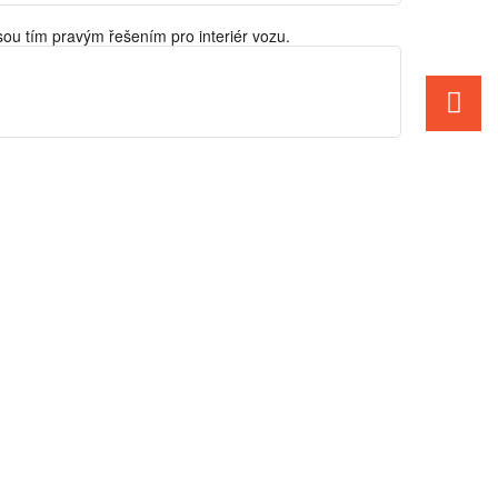
sou tím pravým řešením pro interiér vozu.
sou tím pravým řešením pro interiér vozu.
sou tím pravým řešením pro interiér vozu.
sou tím pravým řešením pro interiér vozu.