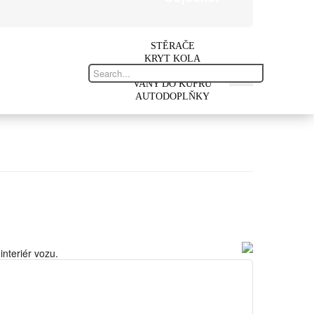
STĚRAČE
KRYT KOLA
AUTOKOBERCE
VANY DO KUFRU
AUTODOPLŇKY
interiér vozu.