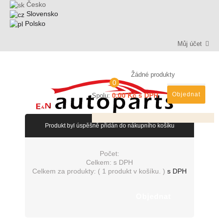
Česko
Slovensko
Polsko
Můj účet
Žádné produkty
0
Objednat
0,00 Kč s DPH
Spolu:
Produkt byl úspěšně přidán do nákupního košíku
Počet:
Celkem:
s DPH
Celkem za produkty: (
1 produkt v košíku.
)
s DPH
Objednat