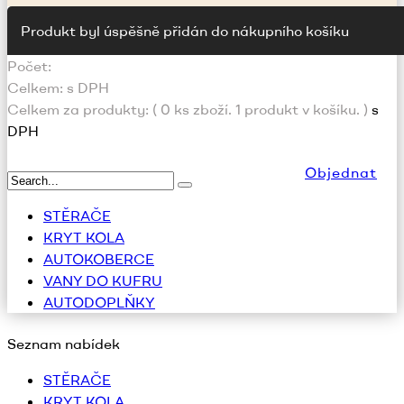
Produkt byl úspěšně přidán do nákupního košíku
Počet:
Celkem:
s DPH
Celkem za produkty: (
0
ks zboží.
1 produkt v košíku.
)
s
DPH
Objednat
STĚRAČE
KRYT KOLA
AUTOKOBERCE
VANY DO KUFRU
AUTODOPLŇKY
Seznam nabídek
STĚRAČE
KRYT KOLA