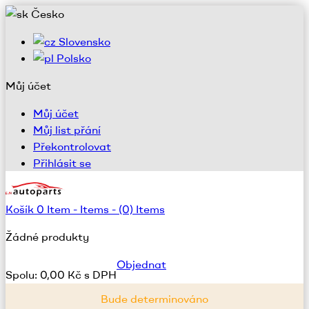
Česko
Slovensko
Polsko
Můj účet
Můj účet
Můj list přání
Překontrolovat
Přihlásit se
Košík
0
Item -
Items -
(0) Items
Žádné produkty
Objednat
Spolu:
0,00 Kč s DPH
Bude determinováno