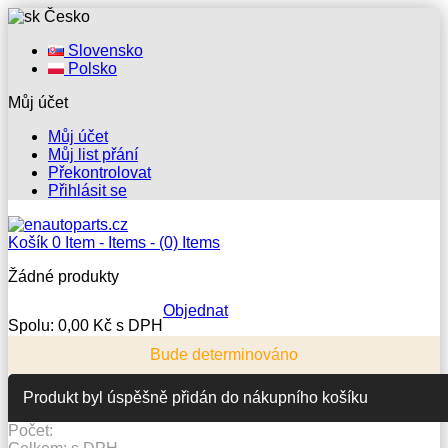
Česko
Slovensko
Polsko
Můj účet
Košík
0
Item -
Items -
(0) Items
Žádné produkty
Objednat
Spolu:
0,00 Kč s DPH
Bude determinováno
Produkt byl úspěšně přidán do nákupního košíku
Počet:
Celkem:
s DPH
Celkem za produkty: (
0
ks zboží.
1 produkt v košíku.
)
s DPH
Objednat
STĚRAČE