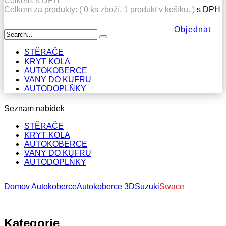
KRYT KOLA
AUTOKOBERCE
VANY DO KUFRU
AUTODOPLŇKY
Seznam nabídek
STĚRAČE
KRYT KOLA
AUTOKOBERCE
VANY DO KUFRU
AUTODOPLŇKY
Domov
Autokoberce
Autokoberce 3D
Suzuki
Swace
Kategorie
Autokoberce
Autokoberce 3D
Alfa Romeo