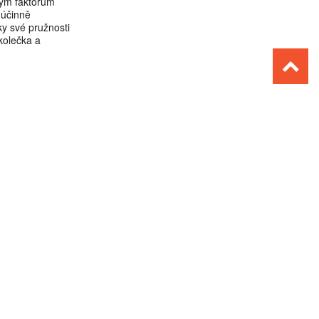
kým faktorům
 účinně
ky své pružnosti
kolečka a