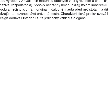
sou vyrobeny z kvalitních materiálů odolných vůči fyzikálním a chemic
maziva, rozpouštědla). Vysoký ochranný límec (okraj) kolem koberečků
vodu a nečistoty, chrání originální čalounění auta před nečistotami a dí
 okrajům a nezanechává prázdná místa. Charakteristická protiskluzová 
esign dodávají interiéru auta jedinečný vzhled a eleganci