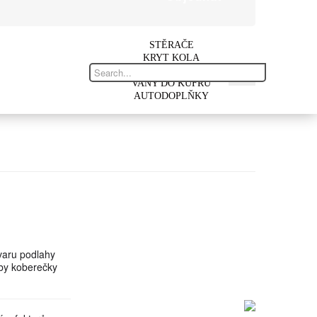
STĚRAČE
KRYT KOLA
AUTOKOBERCE
VANY DO KUFRU
AUTODOPLŇKY
varu podlahy
aby koberečky