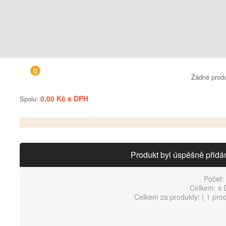
0
Žádné prod
0,00 Kč s DPH
Spolu:
Produkt byl úspěšně přidá
Počet:
Celkem:
s 
Celkem za produkty: (
1 pro