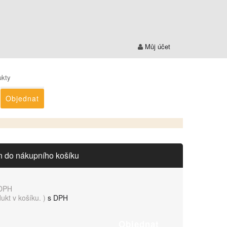
Můj účet
ukty
Objednat
n do nákupního košíku
DPH
dukt v košíku.
)
s DPH
Objednat