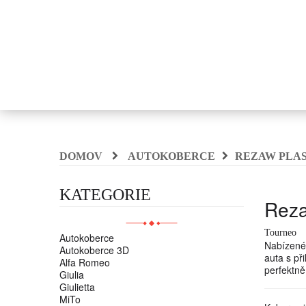
DOMOV
AUTOKOBERCE
REZAW PLA
KATEGORIE
Reza
Tourneo
Autokoberce
Nabízené
Autokoberce 3D
auta s př
Alfa Romeo
perfektně
Giulia
Giulietta
MiTo