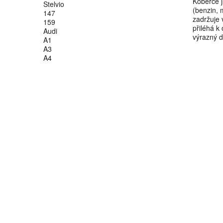
Koberce j
Stelvio
(benzin, 
147
zadržuje 
159
přiléhá k
Audi
výrazný d
A1
A3
A4
A5
A6
A7
A8
Q2
Q3
Q5
Q7
Q8
TT
BMW
S-1
S-2
S-3
S-4
S-5
S-6
S-7