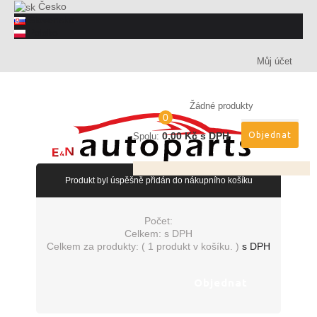
Česko
Slovensko
Polsko
Můj účet
Žádné produkty
0
0,00 Kč s DPH
Objednat
Spolu:
Produkt byl úspěšně přidán do nákupního košíku
Počet:
Celkem:
s DPH
Celkem za produkty: (
1 produkt v košíku.
)
s DPH
Objednat