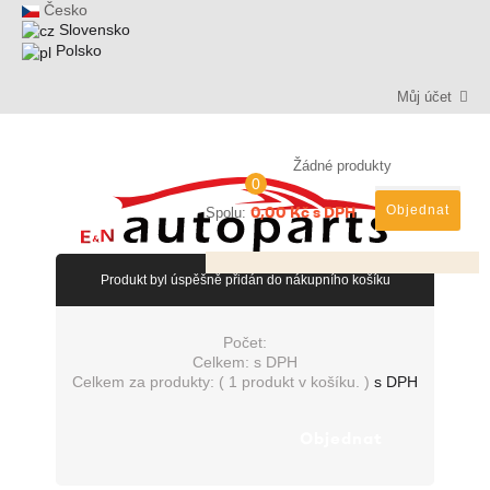
Česko
Slovensko
Polsko
Můj účet
Žádné produkty
0
0,00 Kč s DPH
Objednat
Spolu:
Produkt byl úspěšně přidán do nákupního košíku
Počet:
Celkem:
s DPH
Celkem za produkty: (
1 produkt v košíku.
)
s DPH
Objednat