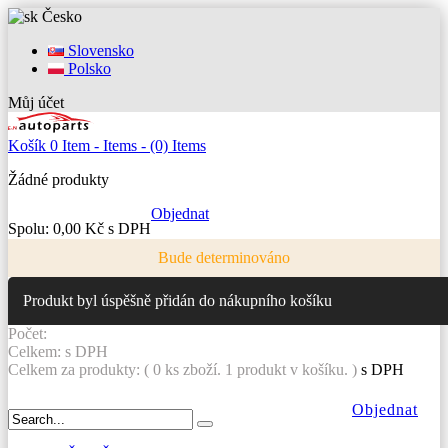
Česko
Slovensko
Polsko
Můj účet
Košík
0
Item -
Items -
(0) Items
Žádné produkty
Objednat
Spolu:
0,00 Kč s DPH
Bude determinováno
Produkt byl úspěšně přidán do nákupního košíku
Počet:
Celkem:
s DPH
Celkem za produkty: (
0
ks zboží.
1 produkt v košíku.
)
s DPH
Objednat