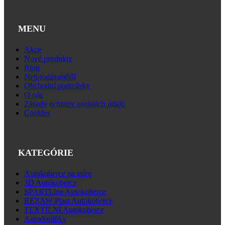
MENU
Akce
Nové produkty
Blog
Nejprodávanější
Obchodní podmínky
O nás
Zásady ochrany osobních údajů
Cookies
KATEGÓRIE
Autokoberce na míru
3D Autokoberce
SPARTLine Autokoberce
REZAW Plast Autokoberce
TEXTILNÍ Autokoberce
Autodoplňky