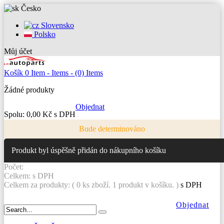
Česko
Slovensko
Polsko
Můj účet
Košík
0
Item -
Items -
(0) Items
Žádné produkty
Objednat
Spolu:
0,00 Kč s DPH
Bude determinováno
Produkt byl úspěšně přidán do nákupního košíku
Počet:
Celkem:
s DPH
Celkem za produkty: (
0
ks zboží.
1 produkt v košíku.
)
s DPH
Objednat