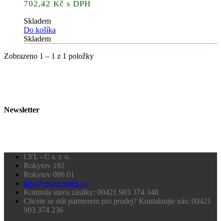
702,42 Kč s DPH
Skladem
Do košíka
Skladem
Zobrazeno 1 – 1 z 1 položky
Newsletter
LYL - C s. r. o.
Rokytov 192
Rokytov 086 01
info@enautoparts.cz
Kontrola stavu zásilky: 00421 903 374 348
Chcete se stát partnerem pro prodej? Kontaktujte nás: 00421
903 374 236