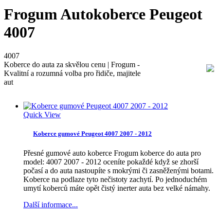
Frogum Autokoberce Peugeot
4007
4007
Koberce do auta za skvělou cenu | Frogum -
Kvalitní a rozumná volba pro řidiče, majitele
aut
Quick View
Koberce gumové Peugeot 4007 2007 - 2012
Přesné gumové auto koberce Frogum koberce do auta pro
model: 4007 2007 - 2012 oceníte pokaždé když se zhorší
počasí a do auta nastoupíte s mokrými či zasněženými botami.
Koberce na podlaze tyto nečistoty zachytí. Po jednoduchém
umytí koberců máte opět čistý inerter auta bez velké námahy.
Další informace...