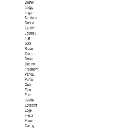
Duster
Lodgy
Logan
Sandero
Dodge
Caliber
Journey
Fiat
500
Bravo
Croma
Doblo
Ducato
Freemont
Panda
Punto
Qubo
Tipo
Ford
C-Max
Ecosport
Edge
Fiesta
Focus
Galaxy