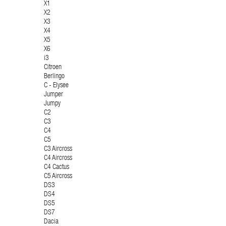
X1
X2
X3
X4
X5
X6
i3
Citroen
Berlingo
C - Elysee
Jumper
Jumpy
C2
C3
C4
C5
C3 Aircross
C4 Aircross
C4 Cactus
C5 Aircross
DS3
DS4
DS5
DS7
Dacia