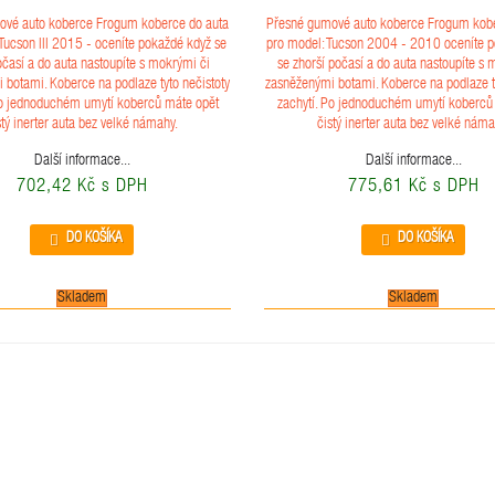
ové auto koberce Frogum koberce do auta
Přesné gumové auto koberce Frogum kobe
Tucson III 2015 - oceníte pokaždé když se
pro model: Tucson 2004 - 2010 oceníte 
očasí a do auta nastoupíte s mokrými či
se zhorší počasí a do auta nastoupíte s 
 botami. Koberce na podlaze tyto nečistoty
zasněženými botami. Koberce na podlaze ty
Po jednoduchém umytí koberců máte opět
zachytí. Po jednoduchém umytí koberců
stý inerter auta bez velké námahy.
čistý inerter auta bez velké náma
Další informace...
Další informace...
702,42 Kč s DPH
775,61 Kč s DPH
DO KOŠÍKA
DO KOŠÍKA
Skladem
Skladem