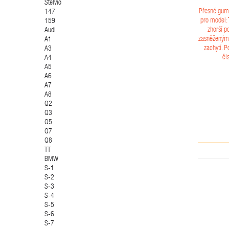
Stelvio
Přesné gum
147
pro model: 
159
zhorší p
Audi
zasněženými
A1
zachytí. 
A3
či
A4
A5
A6
A7
A8
Q2
Q3
Q5
Q7
Q8
TT
BMW
S-1
S-2
S-3
S-4
S-5
S-6
S-7