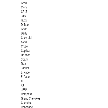
Civic
CR-V
CR-Z
Jazz
Isuzu
D-Max
Iveco
Daily
Chevrolet
Aveo
Cruze
Captiva
Orlando
Spark
Trax
Jaguar
E-Pace
F-Pace
XE
XJ
JEEP
Compass
Grand Cherokee
Cherokee
Renegade