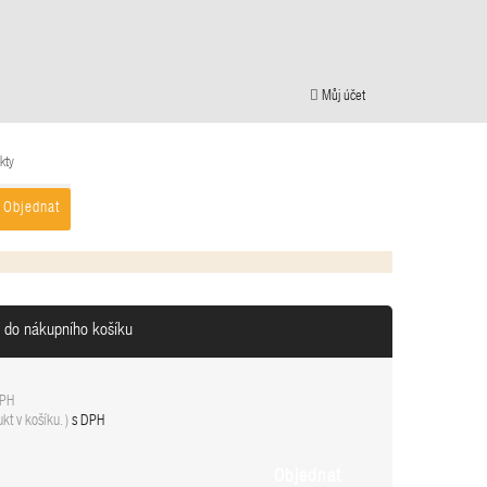
Můj účet
kty
Objednat
n do nákupního košíku
DPH
kt v košíku.
)
s DPH
Objednat