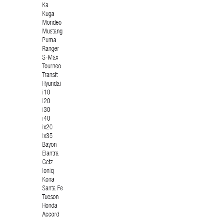
Ka
Kuga
Mondeo
Mustang
Puma
Ranger
S-Max
Tourneo
Transit
Hyundai
i10
i20
i30
i40
ix20
ix35
Bayon
Elantra
Getz
Ioniq
Kona
Santa Fe
Tucson
Honda
Accord