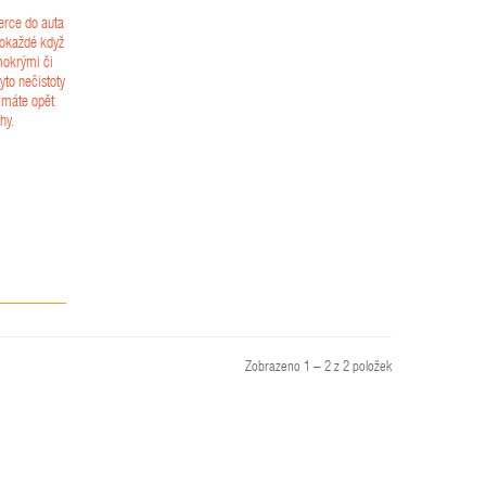
rce do auta
pokaždé když
mokrými či
to nečistoty
 máte opět
hy.
Zobrazeno 1 – 2 z 2 položek