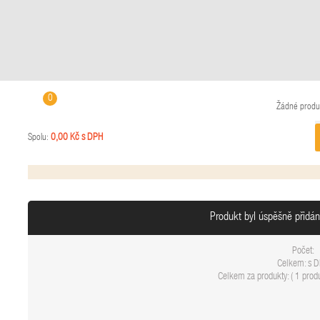
0
Žádné produ
0,00 Kč s DPH
Spolu:
Produkt byl úspěšně přidá
Počet:
Celkem:
s 
Celkem za produkty: (
1 produ