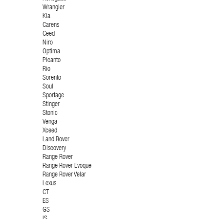
Wrangler
Kia
Carens
Ceed
Niro
Optima
Picanto
Rio
Sorento
Soul
Sportage
Stinger
Stonic
Venga
Xceed
Land Rover
Discovery
Range Rover
Range Rover Evoque
Range Rover Velar
Lexus
CT
ES
GS