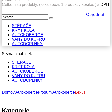
Celkem:
s DPH
Celkem za produkty: (
0
ks zboží.
1 produkt v košíku.
)
s DPH
Objednat
STĚRAČE
KRYT KOLA
AUTOKOBERCE
VANY DO KUFRU
AUTODOPLŇKY
Seznam nabídek
STĚRAČE
KRYT KOLA
AUTOKOBERCE
VANY DO KUFRU
AUTODOPLŇKY
Domov
Autokoberce
Frogum Autokoberce
Lexus
Kategorie