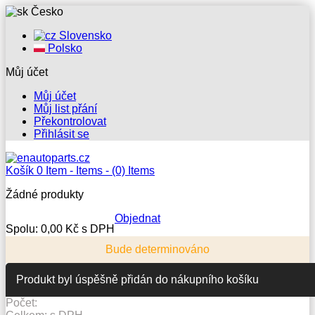
Česko
Slovensko
Polsko
Můj účet
Můj účet
Můj list přání
Překontrolovat
Přihlásit se
Košík
0
Item -
Items -
(0) Items
Žádné produkty
Objednat
Spolu:
0,00 Kč s DPH
Bude determinováno
Produkt byl úspěšně přidán do nákupního košíku
Počet: