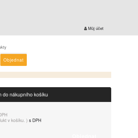
Můj účet
ukty
Objednat
n do nákupního košíku
DPH
dukt v košíku.
)
s DPH
Objednat