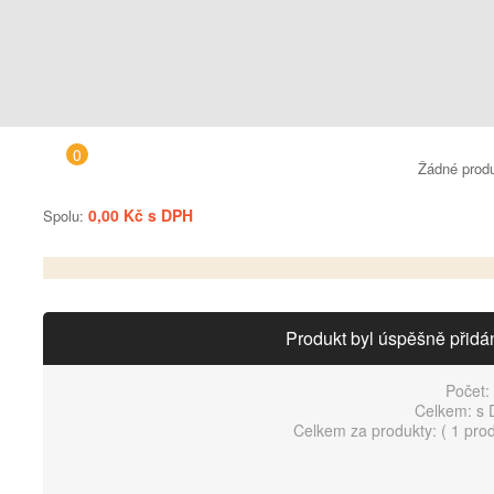
0
Žádné prod
0,00 Kč s DPH
Spolu:
Produkt byl úspěšně přidá
Počet:
Celkem:
s 
Celkem za produkty: (
1 pro