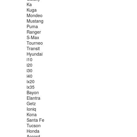
Ka
Kuga
Mondeo
Mustang
Puma
Ranger
S-Max
Tourneo
Transit
Hyundai
i10
i20
i30
i40
ix20
ix35
Bayon
Elantra
Getz
Ioniq
Kona
Santa Fe
Tucson
Honda
Accord