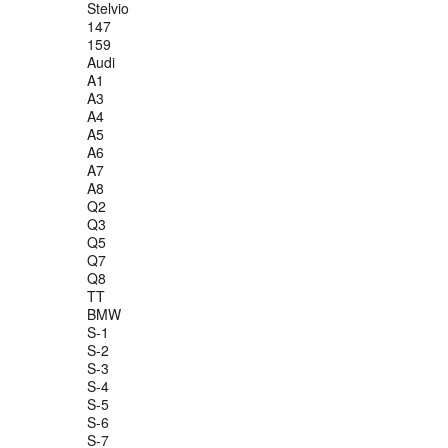
Stelvio
147
159
Audi
A1
A3
A4
A5
A6
A7
A8
Q2
Q3
Q5
Q7
Q8
TT
BMW
S-1
S-2
S-3
S-4
S-5
S-6
S-7