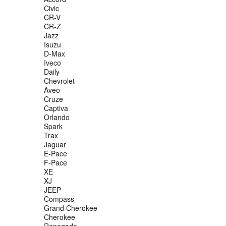
Civic
CR-V
CR-Z
Jazz
Isuzu
D-Max
Iveco
Daily
Chevrolet
Aveo
Cruze
Captiva
Orlando
Spark
Trax
Jaguar
E-Pace
F-Pace
XE
XJ
JEEP
Compass
Grand Cherokee
Cherokee
Renegade