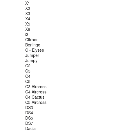
X1
X2
X3
X4
X5
X6
i3
Citroen
Berlingo
C - Elysee
Jumper
Jumpy
C2
C3
C4
C5
C3 Aircross
C4 Aircross
C4 Cactus
C5 Aircross
DS3
DS4
DS5
DS7
Dacia