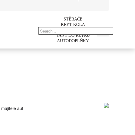
STĚRAČE
KRYT KOLA
AUTOKOBERCE
VANY DO KUFRU
AUTODOPLŇKY
 majitele aut