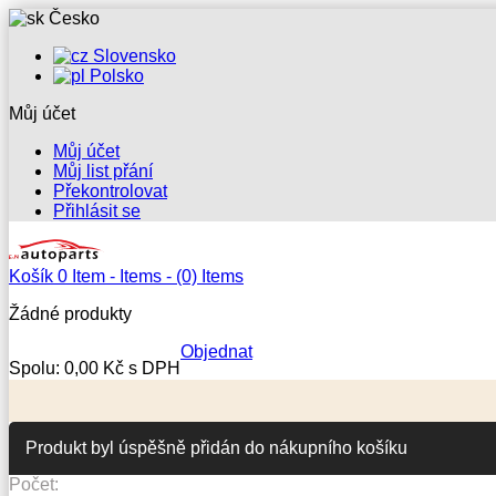
Česko
Slovensko
Polsko
Můj účet
Můj účet
Můj list přání
Překontrolovat
Přihlásit se
Košík
0
Item -
Items -
(0) Items
Žádné produkty
Objednat
Spolu:
0,00 Kč s DPH
Produkt byl úspěšně přidán do nákupního košíku
Počet: