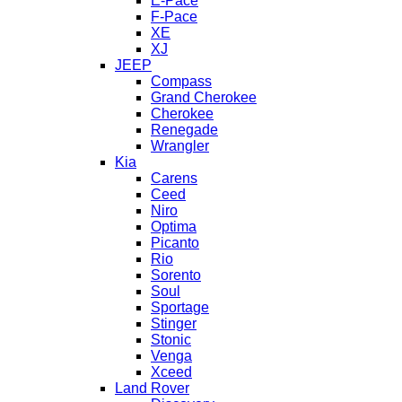
E-Pace
F-Pace
XE
XJ
JEEP
Compass
Grand Cherokee
Cherokee
Renegade
Wrangler
Kia
Carens
Ceed
Niro
Optima
Picanto
Rio
Sorento
Soul
Sportage
Stinger
Stonic
Venga
Xceed
Land Rover