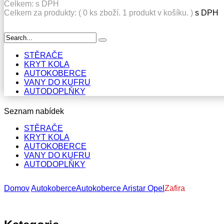
Celkem:
s DPH
Celkem za produkty: (
0
ks zboží.
1 produkt v košíku.
)
s DPH
STĚRAČE
KRYT KOLA
AUTOKOBERCE
VANY DO KUFRU
AUTODOPLŇKY
Seznam nabídek
STĚRAČE
KRYT KOLA
AUTOKOBERCE
VANY DO KUFRU
AUTODOPLŇKY
Domov
Autokoberce
Autokoberce Aristar
Opel
Zafira