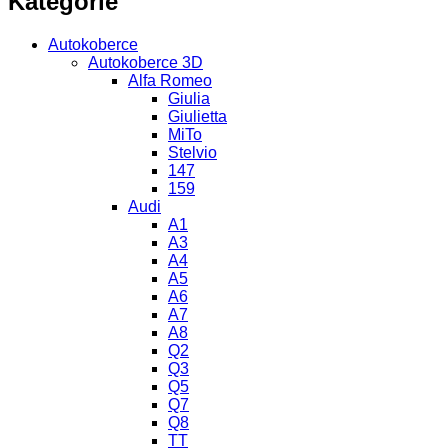
Kategorie
Autokoberce
Autokoberce 3D
Alfa Romeo
Giulia
Giulietta
MiTo
Stelvio
147
159
Audi
A1
A3
A4
A5
A6
A7
A8
Q2
Q3
Q5
Q7
Q8
TT