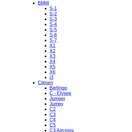
BMW
S-1
S-2
S-3
S-4
S-5
S-6
S-7
X1
X2
X3
X4
X5
X6
i3
Citroen
Berlingo
C - Elysee
Jumper
Jumpy
C2
C3
C4
C5
C3 Aircross