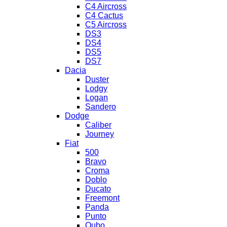
C4 Aircross
C4 Cactus
C5 Aircross
DS3
DS4
DS5
DS7
Dacia
Duster
Lodgy
Logan
Sandero
Dodge
Caliber
Journey
Fiat
500
Bravo
Croma
Doblo
Ducato
Freemont
Panda
Punto
Qubo