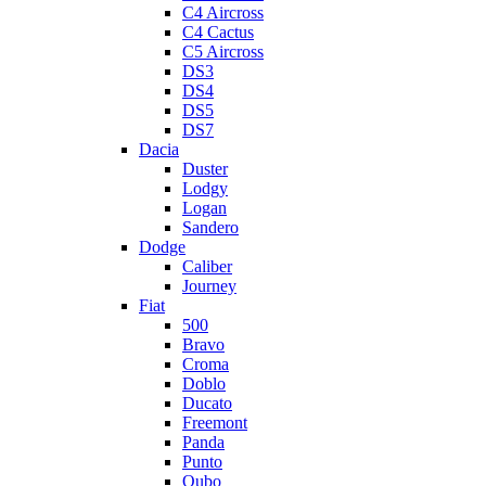
C4 Aircross
C4 Cactus
C5 Aircross
DS3
DS4
DS5
DS7
Dacia
Duster
Lodgy
Logan
Sandero
Dodge
Caliber
Journey
Fiat
500
Bravo
Croma
Doblo
Ducato
Freemont
Panda
Punto
Qubo