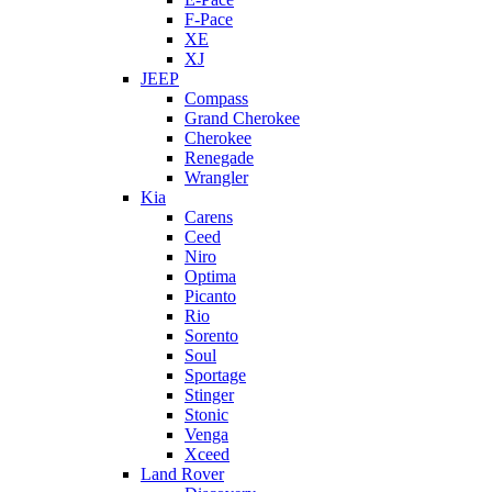
F-Pace
XE
XJ
JEEP
Compass
Grand Cherokee
Cherokee
Renegade
Wrangler
Kia
Carens
Ceed
Niro
Optima
Picanto
Rio
Sorento
Soul
Sportage
Stinger
Stonic
Venga
Xceed
Land Rover