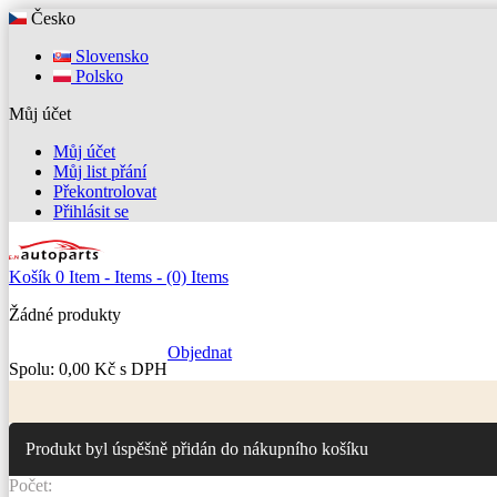
Česko
Slovensko
Polsko
Můj účet
Můj účet
Můj list přání
Překontrolovat
Přihlásit se
Košík
0
Item -
Items -
(0) Items
Žádné produkty
Objednat
Spolu:
0,00 Kč s DPH
Produkt byl úspěšně přidán do nákupního košíku
Počet: