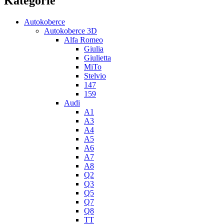
Kategorie
Autokoberce
Autokoberce 3D
Alfa Romeo
Giulia
Giulietta
MiTo
Stelvio
147
159
Audi
A1
A3
A4
A5
A6
A7
A8
Q2
Q3
Q5
Q7
Q8
TT