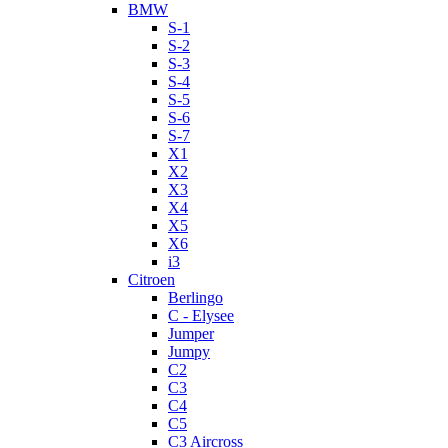
BMW
S-1
S-2
S-3
S-4
S-5
S-6
S-7
X1
X2
X3
X4
X5
X6
i3
Citroen
Berlingo
C - Elysee
Jumper
Jumpy
C2
C3
C4
C5
C3 Aircross