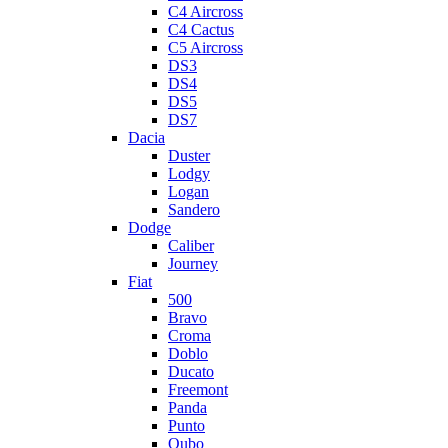
C4 Aircross
C4 Cactus
C5 Aircross
DS3
DS4
DS5
DS7
Dacia
Duster
Lodgy
Logan
Sandero
Dodge
Caliber
Journey
Fiat
500
Bravo
Croma
Doblo
Ducato
Freemont
Panda
Punto
Qubo