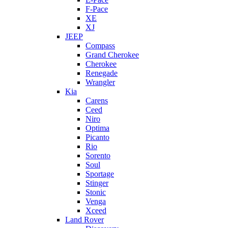
F-Pace
XE
XJ
JEEP
Compass
Grand Cherokee
Cherokee
Renegade
Wrangler
Kia
Carens
Ceed
Niro
Optima
Picanto
Rio
Sorento
Soul
Sportage
Stinger
Stonic
Venga
Xceed
Land Rover