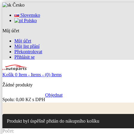
Česko
Slovensko
Polsko
Můj účet
Můj účet
Můj list přání
Překontrolovat
Přihlásit se
Košík
0
Item -
Items -
(0) Items
Žádné produkty
Objednat
Spolu:
0,00 Kč s DPH
Produkt byl úspěšně přidán do nákupního košíku
Počet: