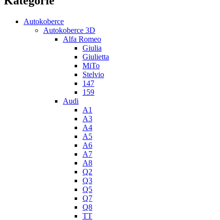
Kategorie
Autokoberce
Autokoberce 3D
Alfa Romeo
Giulia
Giulietta
MiTo
Stelvio
147
159
Audi
A1
A3
A4
A5
A6
A7
A8
Q2
Q3
Q5
Q7
Q8
TT