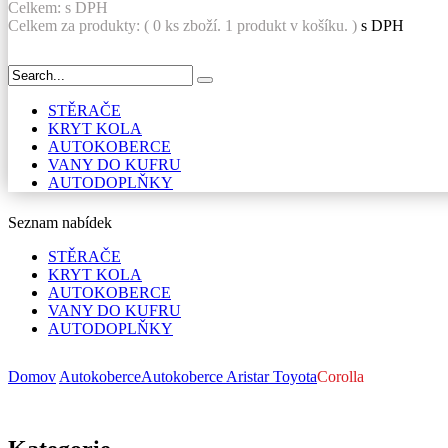
Celkem:
s DPH
Celkem za produkty: (
0
ks zboží.
1 produkt v košíku.
)
s DPH
STĚRAČE
KRYT KOLA
AUTOKOBERCE
VANY DO KUFRU
AUTODOPLŇKY
Seznam nabídek
STĚRAČE
KRYT KOLA
AUTOKOBERCE
VANY DO KUFRU
AUTODOPLŇKY
Domov
Autokoberce
Autokoberce Aristar
Toyota
Corolla