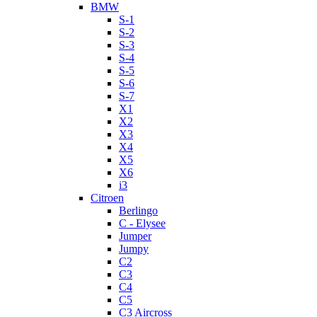
BMW
S-1
S-2
S-3
S-4
S-5
S-6
S-7
X1
X2
X3
X4
X5
X6
i3
Citroen
Berlingo
C - Elysee
Jumper
Jumpy
C2
C3
C4
C5
C3 Aircross