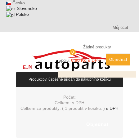
Česko
Slovensko
Polsko
Můj účet
Žádné produkty
0
Objednat
0,00 Kč s DPH
Spolu:
Produkt byl úspěšně přidán do nákupního košíku
Počet:
Celkem:
s DPH
Celkem za produkty: (
1 produkt v košíku.
)
s DPH
Objednat