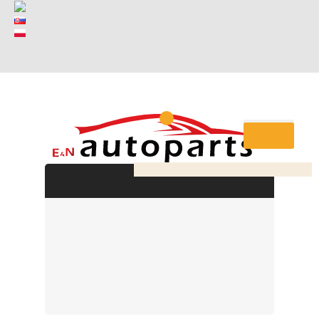
Česko
Slovensko
Polsko
Můj účet
Žádné produkty
0
Objednat
Spolu:
0,00 Kč s DPH
Produkt byl úspěšně přidán do nákupního košíku
Počet:
Celkem:
s DPH
Celkem za produkty: (
1 produkt v košíku.
)
s DPH
Objednat