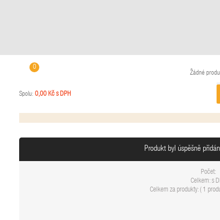
0
Žádné produ
0,00 Kč s DPH
Spolu:
Produkt byl úspěšně přidá
Počet:
Celkem:
s 
Celkem za produkty: (
1 produ