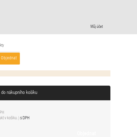
Můj účet
kty
Objednat
n do nákupního košíku
DPH
kt v košíku.
)
s DPH
Objednat