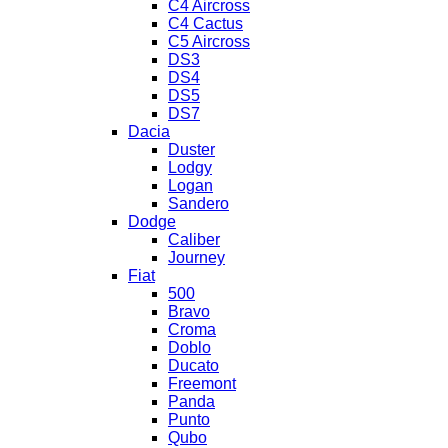
C4 Aircross
C4 Cactus
C5 Aircross
DS3
DS4
DS5
DS7
Dacia
Duster
Lodgy
Logan
Sandero
Dodge
Caliber
Journey
Fiat
500
Bravo
Croma
Doblo
Ducato
Freemont
Panda
Punto
Qubo