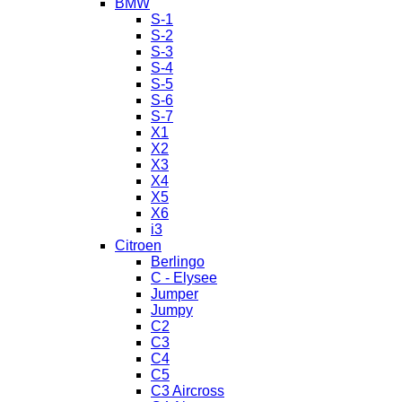
BMW
S-1
S-2
S-3
S-4
S-5
S-6
S-7
X1
X2
X3
X4
X5
X6
i3
Citroen
Berlingo
C - Elysee
Jumper
Jumpy
C2
C3
C4
C5
C3 Aircross