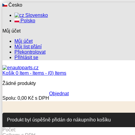
Česko
Slovensko
Polsko
Můj účet
Můj účet
Můj list přání
Překontrolovat
Přihlásit se
Košík
0
Item -
Items -
(0) Items
Žádné produkty
Objednat
Spolu:
0,00 Kč s DPH
Produkt byl úspěšně přidán do nákupního košíku
Počet: