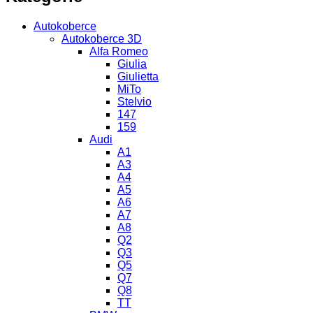
Autokoberce
Autokoberce 3D
Alfa Romeo
Giulia
Giulietta
MiTo
Stelvio
147
159
Audi
A1
A3
A4
A5
A6
A7
A8
Q2
Q3
Q5
Q7
Q8
TT