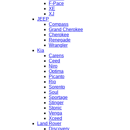
F-Pace
XE
XJ
JEEP
Compass
Grand Cherokee
Cherokee
Renegade
Wrangler
Kia
Carens
Ceed
Niro
Optima
Picanto
Rio
Sorento
Soul
Sportage
Stinger
Stonic
Venga
Xceed
Land Rover
Discovery