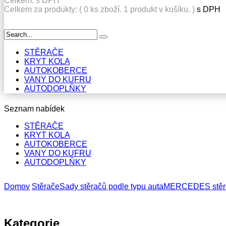
Celkem:
s DPH
Celkem za produkty: (
0
ks zboží.
1 produkt v košíku.
)
s DPH
STĚRAČE
KRYT KOLA
AUTOKOBERCE
VANY DO KUFRU
AUTODOPLŇKY
Seznam nabídek
STĚRAČE
KRYT KOLA
AUTOKOBERCE
VANY DO KUFRU
AUTODOPLŇKY
Domov
Stěrače
Sady stěračů podle typu auta
MERCEDES stěr
Kategorie