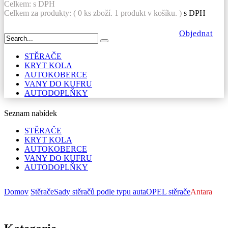
Celkem:
s DPH
Celkem za produkty: (
0
ks zboží.
1 produkt v košíku.
)
s DPH
Objednat
STĚRAČE
KRYT KOLA
AUTOKOBERCE
VANY DO KUFRU
AUTODOPLŇKY
Seznam nabídek
STĚRAČE
KRYT KOLA
AUTOKOBERCE
VANY DO KUFRU
AUTODOPLŇKY
Domov
Stěrače
Sady stěračů podle typu auta
OPEL stěrače
Antara