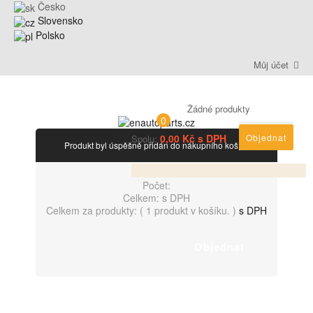
Česko
Slovensko
Polsko
Můj účet
Žádné produkty
0
0,00 Kč s DPH
Objednat
Spolu:
Produkt byl úspěšně přidán do nákupního košíku
Počet:
Celkem:
s DPH
Celkem za produkty: (
1 produkt v košíku.
)
s DPH
Objednat