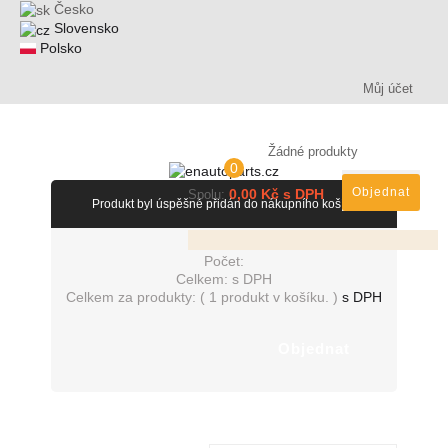
Česko
Slovensko
Polsko
Můj účet
Žádné produkty
0
Objednat
0,00 Kč s DPH
Spolu:
Produkt byl úspěšně přidán do nákupního košíku
Počet:
Celkem:
s DPH
Celkem za produkty: (
1 produkt v košíku.
)
s DPH
Objednat