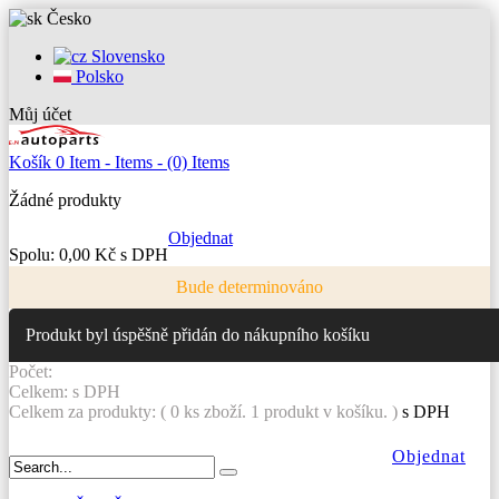
Česko
Slovensko
Polsko
Můj účet
Košík
0
Item -
Items -
(0) Items
Žádné produkty
Objednat
Spolu:
0,00 Kč s DPH
Bude determinováno
Produkt byl úspěšně přidán do nákupního košíku
Počet:
Celkem:
s DPH
Celkem za produkty: (
0
ks zboží.
1 produkt v košíku.
)
s DPH
Objednat