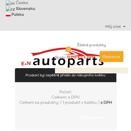
Česko
Slovensko
Polsko
Můj účet
Žádné produkty
0
0,00 Kč s DPH
Objednat
Spolu:
Produkt byl úspěšně přidán do nákupního košíku
Počet:
Celkem:
s DPH
Celkem za produkty: (
1 produkt v košíku.
)
s DPH
Objednat