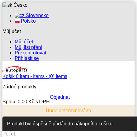
Česko
Slovensko
Polsko
Můj účet
Můj účet
Můj list přání
Překontrolovat
Přihlásit se
Košík
0
Item -
Items -
(0) Items
Žádné produkty
Objednat
Spolu:
0,00 Kč s DPH
Bude determinováno
Produkt byl úspěšně přidán do nákupního košíku
Počet: