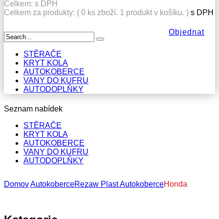
Celkem:
s DPH
Celkem za produkty: (
0
ks zboží.
1 produkt v košíku.
)
s DPH
Objednat
STĚRAČE
KRYT KOLA
AUTOKOBERCE
VANY DO KUFRU
AUTODOPLŇKY
Seznam nabídek
STĚRAČE
KRYT KOLA
AUTOKOBERCE
VANY DO KUFRU
AUTODOPLŇKY
Domov
Autokoberce
Rezaw Plast Autokoberce
Honda