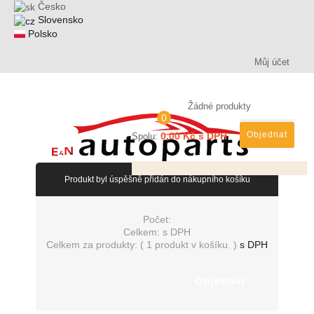
Česko
Slovensko
Polsko
Můj účet
Žádné produkty
0
Objednat
0,00 Kč s DPH
Spolu:
Produkt byl úspěšně přidán do nákupního košíku
Počet:
Celkem:
s DPH
Celkem za produkty: (
1 produkt v košíku.
)
s DPH
Objednat