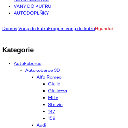
VANY DO KUFRU
AUTODOPLŇKY
Domov
Vany do kufru
Frogum vany do kufru
Hyundai
Kategorie
Autokoberce
Autokoberce 3D
Alfa Romeo
Giulia
Giulietta
MiTo
Stelvio
147
159
Audi