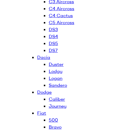
C3 Aircross
C4 Aircross
C4 Cactus
C5 Aircross
DS3
DS4
DS5
DS7
Dacia
Duster
Lodgy
Logan
Sandero
Dodge
Caliber
Journey
Fiat
500
Bravo