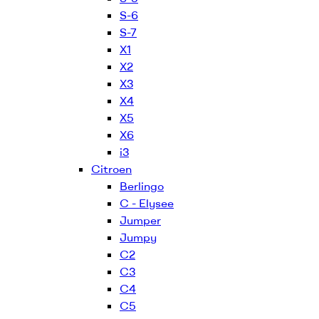
S-6
S-7
X1
X2
X3
X4
X5
X6
i3
Citroen
Berlingo
C - Elysee
Jumper
Jumpy
C2
C3
C4
C5