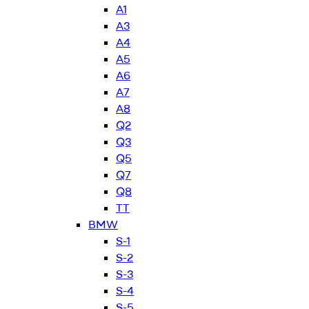
A1
A3
A4
A5
A6
A7
A8
Q2
Q3
Q5
Q7
Q8
TT
BMW
S-1
S-2
S-3
S-4
S-5