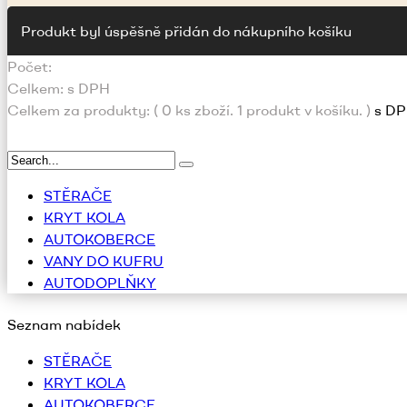
Produkt byl úspěšně přidán do nákupního košíku
Počet:
Celkem:
s DPH
Celkem za produkty: (
0
ks zboží.
1 produkt v košíku.
)
s D
STĚRAČE
KRYT KOLA
AUTOKOBERCE
VANY DO KUFRU
AUTODOPLŇKY
Seznam nabídek
STĚRAČE
KRYT KOLA
AUTOKOBERCE