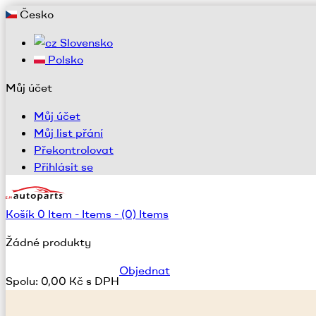
Česko
Slovensko
Polsko
Můj účet
Můj účet
Můj list přání
Překontrolovat
Přihlásit se
Košík
0
Item -
Items -
(0) Items
Žádné produkty
Objednat
Spolu:
0,00 Kč s DPH