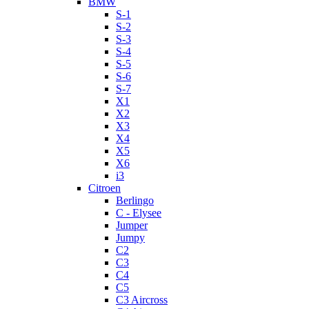
BMW
S-1
S-2
S-3
S-4
S-5
S-6
S-7
X1
X2
X3
X4
X5
X6
i3
Citroen
Berlingo
C - Elysee
Jumper
Jumpy
C2
C3
C4
C5
C3 Aircross