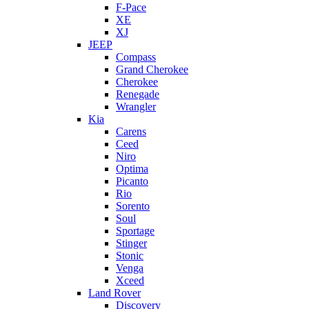
F-Pace
XE
XJ
JEEP
Compass
Grand Cherokee
Cherokee
Renegade
Wrangler
Kia
Carens
Ceed
Niro
Optima
Picanto
Rio
Sorento
Soul
Sportage
Stinger
Stonic
Venga
Xceed
Land Rover
Discovery