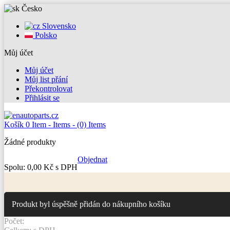
Česko
Slovensko
Polsko
Můj účet
Můj účet
Můj list přání
Překontrolovat
Přihlásit se
Košík
0
Item -
Items -
(0) Items
Žádné produkty
Objednat
Spolu:
0,00 Kč s DPH
Produkt byl úspěšně přidán do nákupního košíku
Počet: