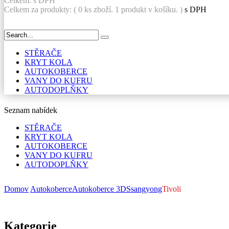
Celkem:
s DPH
Celkem za produkty: (
0
ks zboží.
1 produkt v košíku.
)
s DPH
STĚRAČE
KRYT KOLA
AUTOKOBERCE
VANY DO KUFRU
AUTODOPLŇKY
Seznam nabídek
STĚRAČE
KRYT KOLA
AUTOKOBERCE
VANY DO KUFRU
AUTODOPLŇKY
Domov
Autokoberce
Autokoberce 3D
Ssangyong
Tivoli
Kategorie