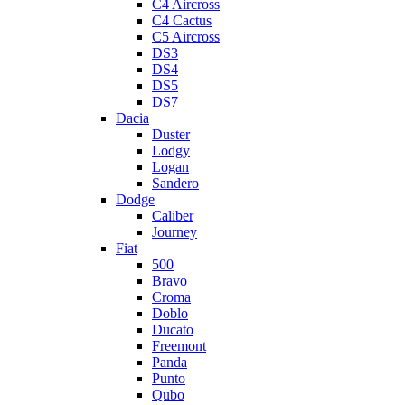
C4 Aircross
C4 Cactus
C5 Aircross
DS3
DS4
DS5
DS7
Dacia
Duster
Lodgy
Logan
Sandero
Dodge
Caliber
Journey
Fiat
500
Bravo
Croma
Doblo
Ducato
Freemont
Panda
Punto
Qubo