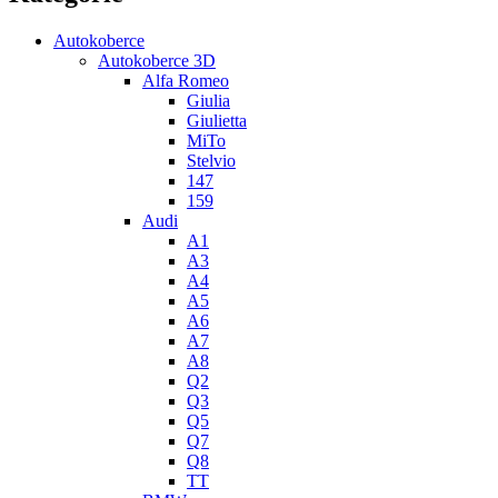
Autokoberce
Autokoberce 3D
Alfa Romeo
Giulia
Giulietta
MiTo
Stelvio
147
159
Audi
A1
A3
A4
A5
A6
A7
A8
Q2
Q3
Q5
Q7
Q8
TT