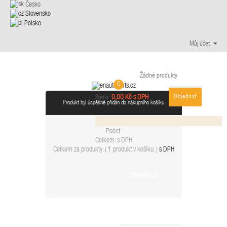
Česko
Slovensko
Polsko
Můj účet
Žádné produkty
0
Objednat
0,00 Kč s DPH
Spolu:
Produkt byl úspěšně přidán do nákupního košíku
Počet:
Celkem:
s DPH
Celkem za produkty: (
1 produkt v košíku.
)
s DPH
Objednat