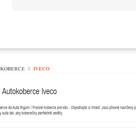
OKOBERCE
IVECO
 Autokoberce Iveco
ce do Auta Rigum | Presné Koberce pre Vás - Objednajte si Ihneď. Jsou přesně navrženy po
y auta tak, aby koberečky perfektně seděly.