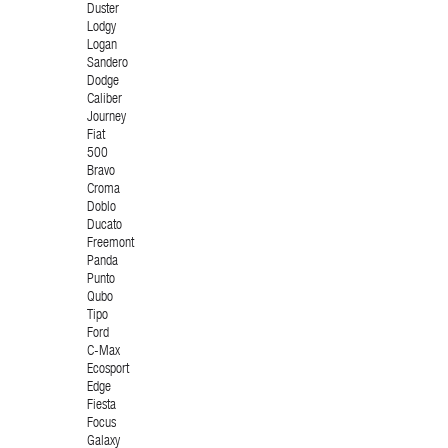
Duster
Lodgy
Logan
Sandero
Dodge
Caliber
Journey
Fiat
500
Bravo
Croma
Doblo
Ducato
Freemont
Panda
Punto
Qubo
Tipo
Ford
C-Max
Ecosport
Edge
Fiesta
Focus
Galaxy