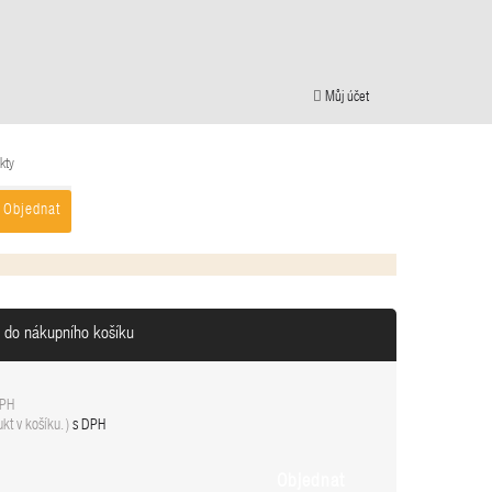
Můj účet
kty
Objednat
n do nákupního košíku
DPH
kt v košíku.
)
s DPH
Objednat