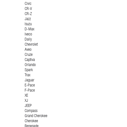
Civic
CR-V
CR-Z
Jazz
Isuzu
D-Max
Iveco
Daily
Chevrolet
Aveo
Cruze
Captiva
Orlando
Spark
Trax
Jaguar
E-Pace
F-Pace
XE
XJ
JEEP
Compass
Grand Cherokee
Cherokee
Renegade