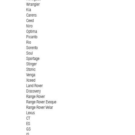
Wrangler
Kia
Carens
Ceed
Niro
Optima
Picanto
Rio
Sorento
Soul
Sportage
Stinger
Stonic
Venga
Xceed
Land Rover
Discovery
Range Rover
Range Rover Evoque
Range Rover Velar
Lexus
CT
ES
GS