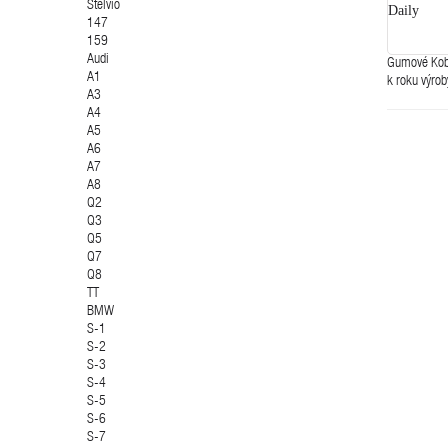
Stelvio
Daily
147
159
Audi
Gumové Kober
A1
k roku výrob
A3
A4
A5
A6
A7
A8
Q2
Q3
Q5
Q7
Q8
TT
BMW
S-1
S-2
S-3
S-4
S-5
S-6
S-7