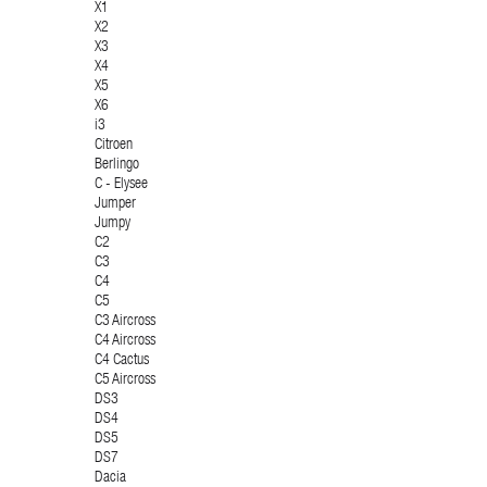
X1
X2
X3
X4
X5
X6
i3
Citroen
Berlingo
C - Elysee
Jumper
Jumpy
C2
C3
C4
C5
C3 Aircross
C4 Aircross
C4 Cactus
C5 Aircross
DS3
DS4
DS5
DS7
Dacia