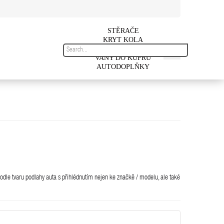
STĚRAČE
KRYT KOLA
AUTOKOBERCE
VANY DO KUFRU
AUTODOPLŇKY
dle tvaru podlahy auta s přihlédnutím nejen ke značkě / modelu, ale také