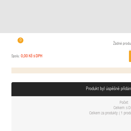
0
Žádné produ
0,00 Kč s DPH
Spolu:
Produkt byl úspěšně přidá
Počet:
Celkem:
s 
Celkem za produkty: (
1 produ