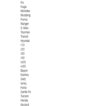
Ka
Kuga
Mondeo
Mustang
Puma
Ranger
S-Max
Tourneo
Transit
Hyundai
i10
i20
i30
i40
ix20
ix35
Bayon
Elantra
Getz
Ioniq
Kona
Santa Fe
Tucson
Honda
Accord