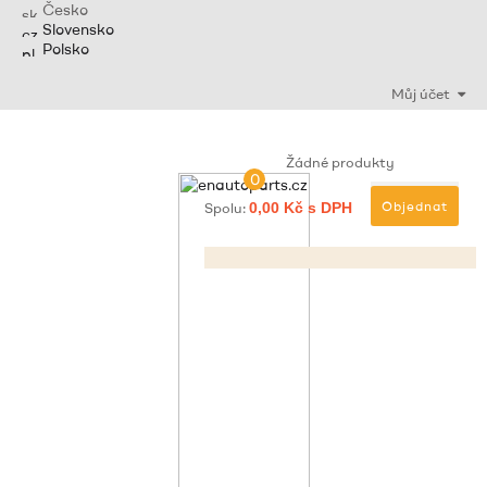
Česko
Slovensko
Polsko
Můj účet
Žádné produkty
0
Objednat
Spolu:
0,00 Kč s DPH