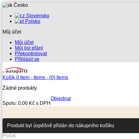
Česko
Slovensko
Polsko
Můj účet
Můj účet
Můj list přání
Překontrolovat
Přihlásit se
Košík
0
Item -
Items -
(0) Items
Žádné produkty
Objednat
Spolu:
0,00 Kč s DPH
Produkt byl úspěšně přidán do nákupního košíku
Počet: