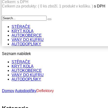
Celkem:
s DPH
Celkem za produkty: (
0
ks zboží.
1 produkt v košíku.
)
s DPH
STĚRAČE
KRYT KOLA
AUTOKOBERCE
VANY DO KUFRU
AUTODOPLŇKY
Seznam nabídek
STĚRAČE
KRYT KOLA
AUTOKOBERCE
VANY DO KUFRU
AUTODOPLŇKY
Domov
Autodoplňky
Deflektory