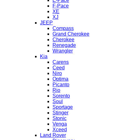
E-Pace
F-Pace
XE
XJ
JEEP
Compass
Grand Cherokee
Cherokee
Renegade
Wrangler
Kia
Carens
Ceed
Niro
Optima
Picanto
Rio
Sorento
Soul
Sportage
Stinger
Stonic
Venga
Xceed
Land Rover