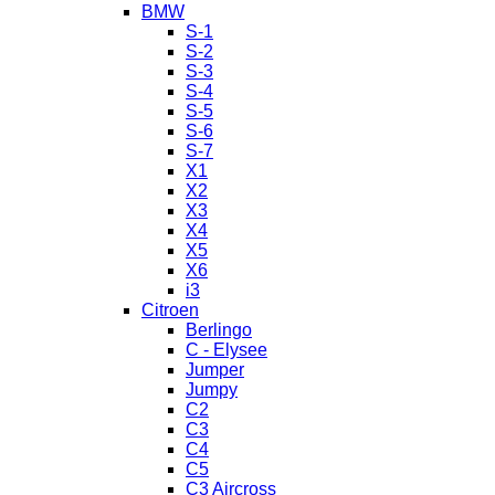
BMW
S-1
S-2
S-3
S-4
S-5
S-6
S-7
X1
X2
X3
X4
X5
X6
i3
Citroen
Berlingo
C - Elysee
Jumper
Jumpy
C2
C3
C4
C5
C3 Aircross