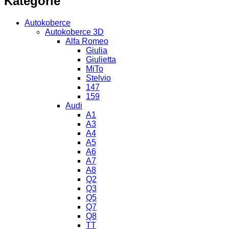
Kategorie
Autokoberce
Autokoberce 3D
Alfa Romeo
Giulia
Giulietta
MiTo
Stelvio
147
159
Audi
A1
A3
A4
A5
A6
A7
A8
Q2
Q3
Q5
Q7
Q8
TT