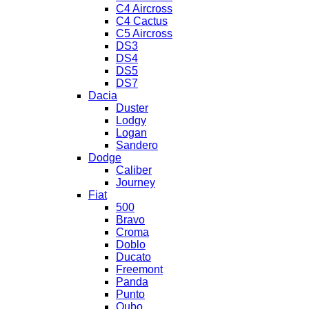
C4 Aircross
C4 Cactus
C5 Aircross
DS3
DS4
DS5
DS7
Dacia
Duster
Lodgy
Logan
Sandero
Dodge
Caliber
Journey
Fiat
500
Bravo
Croma
Doblo
Ducato
Freemont
Panda
Punto
Qubo