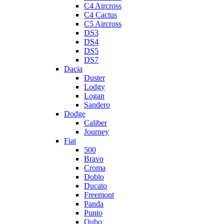
C4 Aircross
C4 Cactus
C5 Aircross
DS3
DS4
DS5
DS7
Dacia
Duster
Lodgy
Logan
Sandero
Dodge
Caliber
Journey
Fiat
500
Bravo
Croma
Doblo
Ducato
Freemont
Panda
Punto
Qubo