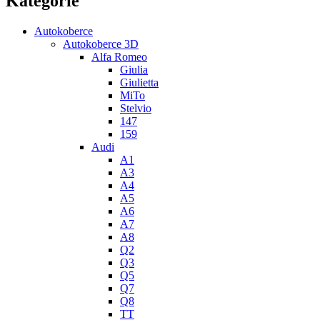
Kategorie
Autokoberce
Autokoberce 3D
Alfa Romeo
Giulia
Giulietta
MiTo
Stelvio
147
159
Audi
A1
A3
A4
A5
A6
A7
A8
Q2
Q3
Q5
Q7
Q8
TT