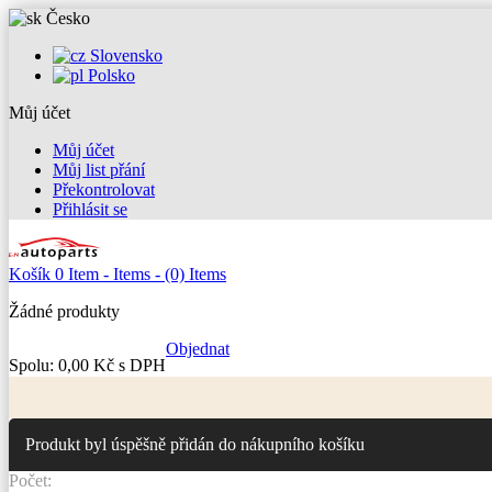
Česko
Slovensko
Polsko
Můj účet
Můj účet
Můj list přání
Překontrolovat
Přihlásit se
Košík
0
Item -
Items -
(0) Items
Žádné produkty
Objednat
Spolu:
0,00 Kč s DPH
Produkt byl úspěšně přidán do nákupního košíku
Počet: