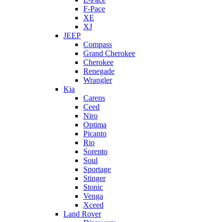
F-Pace
XE
XJ
JEEP
Compass
Grand Cherokee
Cherokee
Renegade
Wrangler
Kia
Carens
Ceed
Niro
Optima
Picanto
Rio
Sorento
Soul
Sportage
Stinger
Stonic
Venga
Xceed
Land Rover