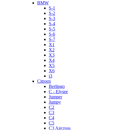
BMW
S-1
S-2
S-3
S-4
S-5
S-6
S-7
X1
X2
X3
X4
X5
X6
i3
Citroen
Berlingo
C - Elysee
Jumper
Jumpy
C2
C3
C4
C5
C3 Aircross