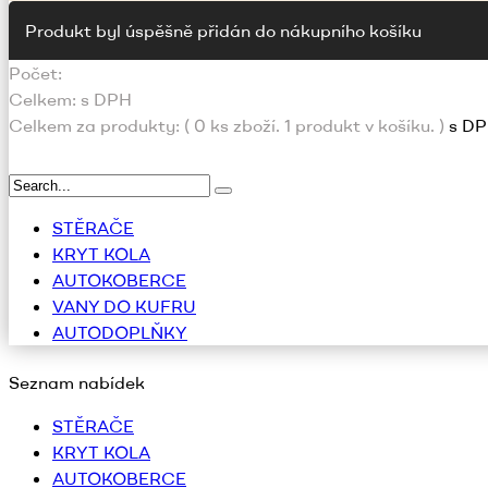
Produkt byl úspěšně přidán do nákupního košíku
Počet:
Celkem:
s DPH
Celkem za produkty: (
0
ks zboží.
1 produkt v košíku.
)
s D
STĚRAČE
KRYT KOLA
AUTOKOBERCE
VANY DO KUFRU
AUTODOPLŇKY
Seznam nabídek
STĚRAČE
KRYT KOLA
AUTOKOBERCE