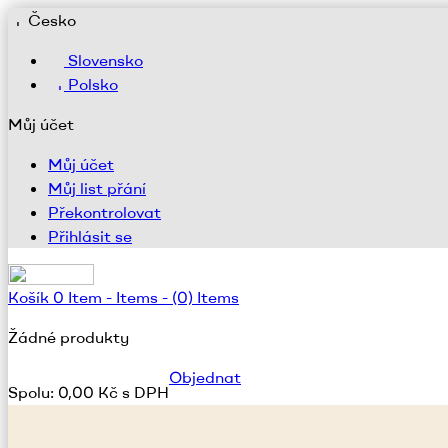
Česko
Slovensko
Polsko
Můj účet
Můj účet
Můj list přání
Překontrolovat
Přihlásit se
Košík
0
Item -
Items -
(0) Items
Žádné produkty
Objednat
Spolu:
0,00 Kč s DPH