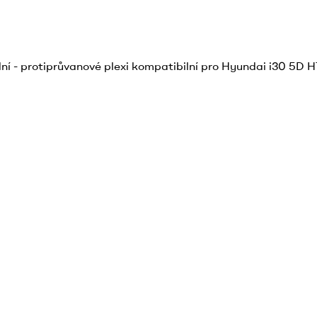
ní - protiprůvanové plexi kompatibilní pro Hyundai i30 5D 
xi kompatibilní