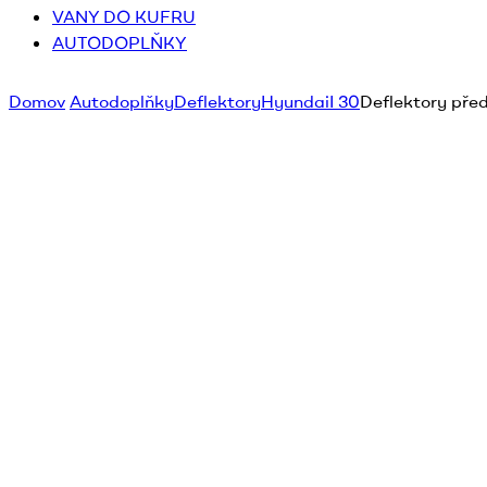
VANY DO KUFRU
AUTODOPLŇKY
Domov
Autodoplňky
Deflektory
Hyundai
I 30
Deflektory před
Deflektory přední - protiprůvanové ple
pro Hyundai i30 5D HTB 2007 - 2012
Hodnotenie produktu
Ofuky oken ochrana proti průvanu
:
Pro model :
I 30
Sada obsahující:
Přední
ofuky
Farba:
dymová - tmavá
Výrobce:
HEKO