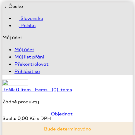
Česko
Slovensko
Polsko
Můj účet
Můj účet
Můj list přání
Překontrolovat
Přihlásit se
Košík
0
Item -
Items -
(0) Items
Žádné produkty
Objednat
Spolu:
0,00 Kč s DPH
Bude determinováno