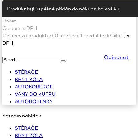
Produkt byl úspěšně přidán do nákupního košíku
Počet:
Celkem:
s DPH
Celkem za produkty: (
0
ks zboží.
1 produkt v košíku.
)
s
DPH
Objednat
STĚRAČE
KRYT KOLA
AUTOKOBERCE
VANY DO KUFRU
AUTODOPLŇKY
Seznam nabídek
STĚRAČE
KRYT KOLA