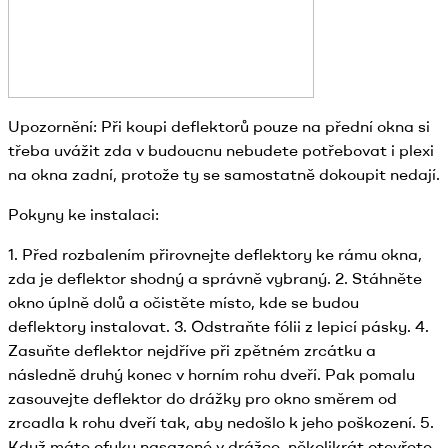
Upozornění: Při koupi deflektorů pouze na přední okna si
třeba uvážit zda v budoucnu nebudete potřebovat i plexi
na okna zadní, protože ty se samostatně dokoupit nedají.
Pokyny ke instalaci:
1. Před rozbalením přirovnejte deflektory ke rámu okna,
zda je deflektor shodný a správně vybraný. 2. Stáhněte
okno úplně dolů a očistěte místo, kde se budou
deflektory instalovat. 3. Odstraňte fólii z lepicí pásky. 4.
Zasuňte deflektor nejdříve při zpětném zrcátku a
následně druhý konec v horním rohu dveří. Pak pomalu
zasouvejte deflektor do drážky pro okno směrem od
zrcadla k rohu dveří tak, aby nedošlo k jeho poškození. 5.
Když máte ofuky nasazené v drážce, několikrát otevřete