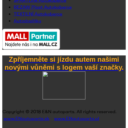
SPARTLine Autokoberce
REZAW Plast Autokoberce
TEXTILNÍ Autokoberce
Autodoplňky
Zpříjemněte si jízdu autem našimi
novými vůněmi s logem vaší značky.
Copyright © 2018
E&N autoparts
. All rights reserved.
www.ENautoparts.sk
www.ENautoparts.pl