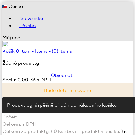
Česko
Slovensko
Polsko
Můj účet
Košík
0
Item -
Items -
(0) Items
Žádné produkty
Objednat
Spolu:
0,00 Kč s DPH
Bude determinováno
Produkt byl úspěšně přidán do nákupního košíku
Počet:
Celkem:
s DPH
Celkem za produkty: (
0
ks zboží.
1 produkt v košíku.
)
s