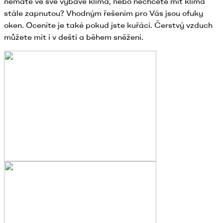
nemáte ve své výbavě klima, nebo nechcete mít klima
stále zapnutou? Vhodným řešením pro Vás jsou ofuky
oken. Oceníte je také pokud jste kuřáci. Čerstvý vzduch
můžete mít i v dešti a během sněžení.