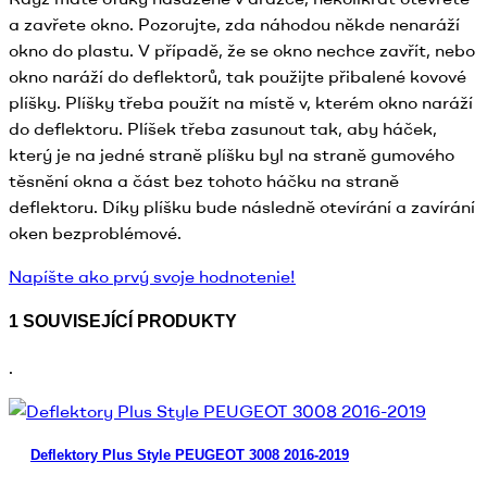
a zavřete okno. Pozorujte, zda náhodou někde nenaráží
okno do plastu. V případě, že se okno nechce zavřít, nebo
okno naráží do deflektorů, tak použijte přibalené kovové
plíšky. Plíšky třeba použít na místě v, kterém okno naráží
do deflektoru. Plíšek třeba zasunout tak, aby háček,
který je na jedné straně plíšku byl na straně gumového
těsnění okna a část bez tohoto háčku na straně
deflektoru. Díky plíšku bude následně otevírání a zavírání
oken bezproblémové.
Napíšte ako prvý svoje hodnotenie!
1 SOUVISEJÍCÍ PRODUKTY
.
Deflektory Plus Style PEUGEOT 3008 2016-2019