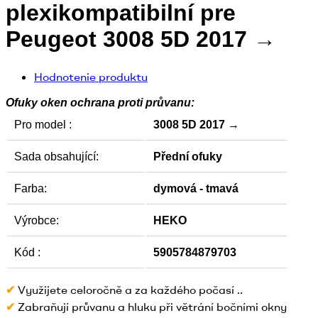
plexikompatibilní pre
Peugeot 3008 5D 2017 →
Hodnotenie produktu
Ofuky oken ochrana proti průvanu
:
Pro model :
3008 5D 2017 →
Sada obsahující:
Přední
ofuky
Farba:
dymová - tmavá
Výrobce:
HEKO
Kód :
5905784879703
Využijete celoročně a za každého počasí ..
✔
Zabraňují průvanu a hluku při větrání bočními okny
✔