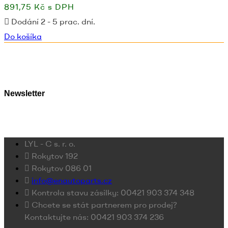
891,75 Kč s DPH
Dodání 2 - 5 prac. dní.
Do košíka
Newsletter
LYL - C s. r. o.
Rokytov 192
Rokytov 086 01
info@enautoparts.cz
Kontrola stavu zásilky: 00421 903 374 348
Chcete se stát partnerem pro prodej?
Kontaktujte nás: 00421 903 374 236