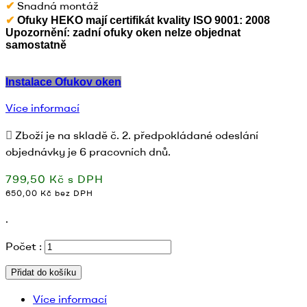
Snadná montáž
✔
✔
Ofuky HEKO mají certifikát kvality ISO 9001: 2008
Upozornění
:
zadní
ofuky oken
nelze
objednat
samostatně
Instalace Ofukov oken
Více informací
Zboží je na skladě č. 2. předpokládané odeslání
objednávky je 6 pracovních dnů.
799,50 Kč s DPH
650,00 Kč bez DPH
.
Počet :
Přidat do košíku
Více informací