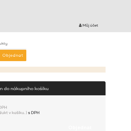
Můj účet
ukty
Objednat
n do nákupního košíku
 DPH
dukt v košíku.
)
s DPH
Objednat