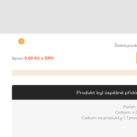
0
Žádné prod
Spolu:
0,00 Kč s DPH
Produkt byl úspěšně přidá
Počet:
Celkem:
s
Celkem za produkty: (
1 pro