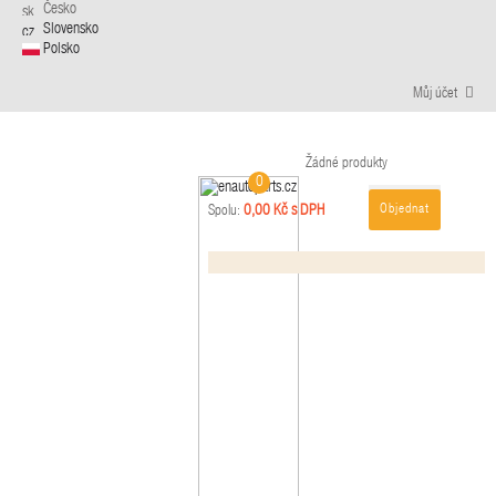
Česko
Slovensko
Polsko
Můj účet
Žádné produkty
0
Objednat
0,00 Kč s DPH
Spolu: