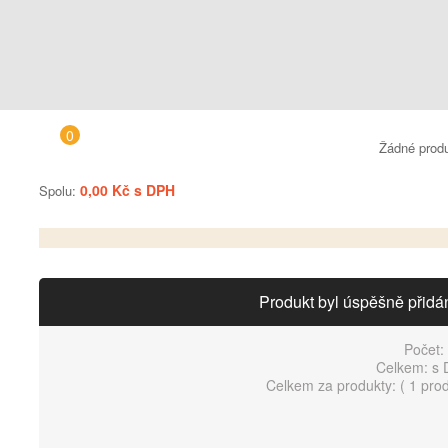
0
Žádné prod
0,00 Kč s DPH
Spolu:
Produkt byl úspěšně přidá
Počet:
Celkem:
s 
Celkem za produkty: (
1 pro