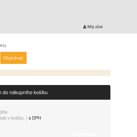
Můj účet
ukty
Objednat
n do nákupního košíku
DPH
dukt v košíku.
)
s DPH
Objednat