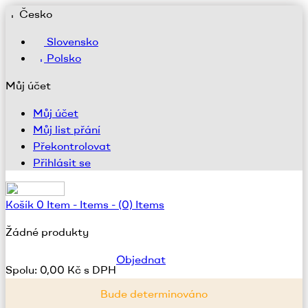
Česko
Slovensko
Polsko
Můj účet
Můj účet
Můj list přání
Překontrolovat
Přihlásit se
Košík
0
Item -
Items -
(0) Items
Žádné produkty
Objednat
Spolu:
0,00 Kč s DPH
Bude determinováno