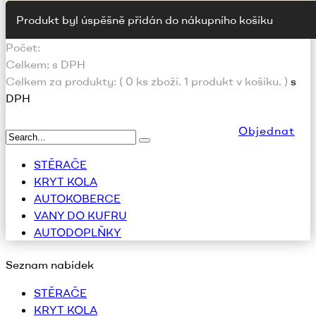
Produkt byl úspěšně přidán do nákupního košíku
Počet:
Celkem:
s DPH
Celkem za produkty: (
0
ks zboží.
1 produkt v košíku.
)
s
DPH
Objednat
STĚRAČE
KRYT KOLA
AUTOKOBERCE
VANY DO KUFRU
AUTODOPLŇKY
Seznam nabídek
STĚRAČE
KRYT KOLA