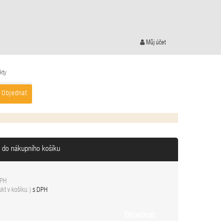
Můj účet
kty
Objednat
n do nákupního košíku
DPH
kt v košíku.
)
s DPH
Objednat