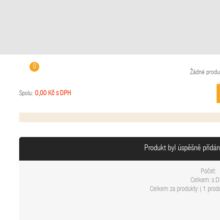
0
Žádné produ
0,00 Kč s DPH
Spolu:
Produkt byl úspěšně přidá
Počet:
Celkem:
s 
Celkem za produkty: (
1 produ