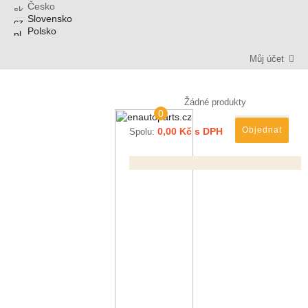
Česko
Slovensko
Polsko
Můj účet
Žádné produkty
0
Objednat
0,00 Kč s DPH
Spolu: