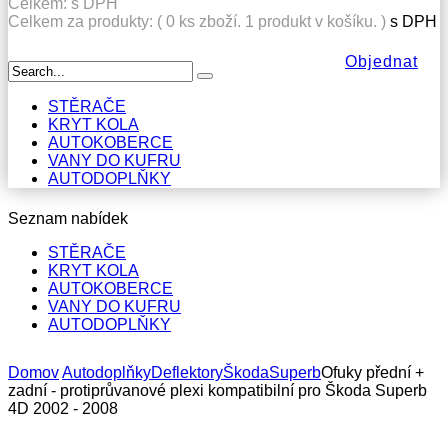
Celkem:
s DPH
Celkem za produkty: (
0
ks zboží.
1 produkt v košíku.
)
s DPH
Objednat
STĚRAČE
KRYT KOLA
AUTOKOBERCE
VANY DO KUFRU
AUTODOPLŇKY
Seznam nabídek
STĚRAČE
KRYT KOLA
AUTOKOBERCE
VANY DO KUFRU
AUTODOPLŇKY
Domov
Autodoplňky
Deflektory
Škoda
Superb
Ofuky přední +
zadní - protiprůvanové plexi kompatibilní pro Škoda Superb
4D 2002 - 2008