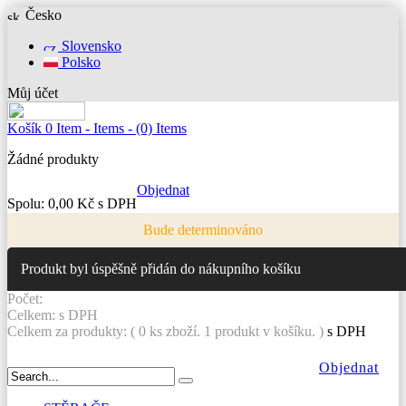
Česko
Slovensko
Polsko
Můj účet
Košík
0
Item -
Items -
(0) Items
Žádné produkty
Objednat
Spolu:
0,00 Kč s DPH
Bude determinováno
Produkt byl úspěšně přidán do nákupního košíku
Počet:
Celkem:
s DPH
Celkem za produkty: (
0
ks zboží.
1 produkt v košíku.
)
s DPH
Objednat