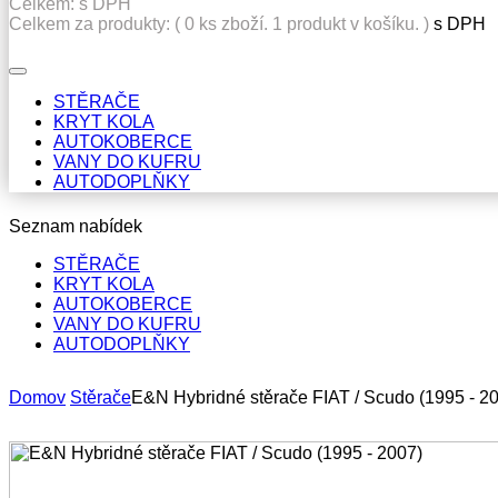
Celkem:
s DPH
Celkem za produkty: (
0
ks zboží.
1 produkt v košíku.
)
s DPH
STĚRAČE
KRYT KOLA
AUTOKOBERCE
VANY DO KUFRU
AUTODOPLŇKY
Seznam nabídek
STĚRAČE
KRYT KOLA
AUTOKOBERCE
VANY DO KUFRU
AUTODOPLŇKY
Domov
Stěrače
E&N Hybridné stěrače FIAT / Scudo (1995 - 2