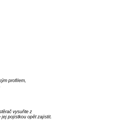
kým
profilem,
.
stěrač vysuňte z
 pojistkou opět zajistit.