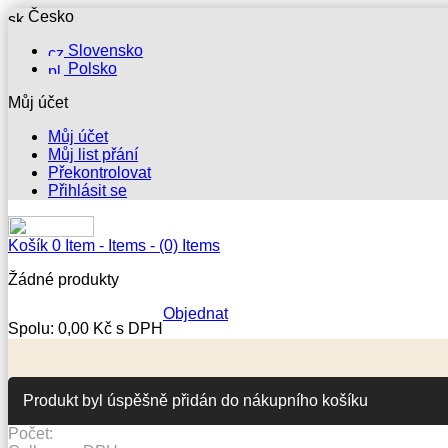
Česko
Slovensko
Polsko
Můj účet
Můj účet
Můj list přání
Překontrolovat
Přihlásit se
Košík
0
Item -
Items -
(0) Items
Žádné produkty
Objednat
Spolu:
0,00 Kč s DPH
Produkt byl úspěšně přidán do nákupního košíku
Počet: