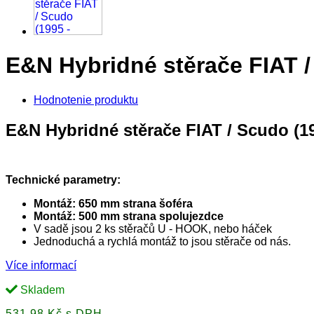
E&N Hybridné stěrače FIAT /
Hodnotenie produktu
E&N Hybridné stěrače FIAT / Scudo (19
Technické parametry:
Montáž: 650 mm strana šoféra
Montáž: 500 mm strana spolujezdce
V sadě jsou 2 ks stěračů U - HOOK,
nebo
háček
Jednoduchá a rychlá montáž to jsou stěrače od nás.
Více informací
Skladem
531,98 Kč s DPH