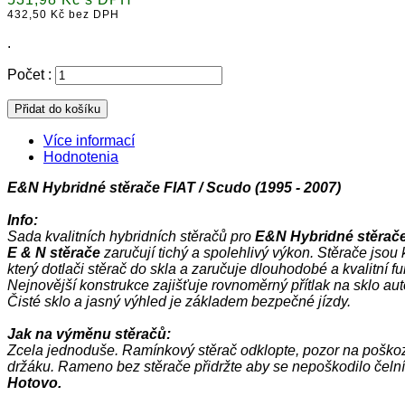
432,50 Kč bez DPH
.
Počet :
Přidat do košíku
Více informací
Hodnotenia
E&N Hybridné stěrače FIAT / Scudo (1995 - 2007)
Info:
Sada
kvalitních
hybridních
stěračů
pro
E&N Hybridné stěrače
E &
N
stěrače
zaručují
tichý
a
spolehlivý
výkon.
Stěrače
jsou
který
dotlači
stěrač
do
skla
a
zaručuje
dlouhodobé
a
kvalitní
f
Nejnovější
konstrukce
zajišťuje
rovnoměrný
přítlak
na
sklo
aut
Čisté
sklo
a
jasný
výhled
je základem
bezpečné jízdy
.
Jak
na
výměnu
stěračů:
Zcela jednoduše. Ramínkový stěrač odklopte,
pozor
na
poško
držáku.
Rameno
bez
stěrače
přidržte
aby
se
nepoškodilo
čelní
Hotovo.