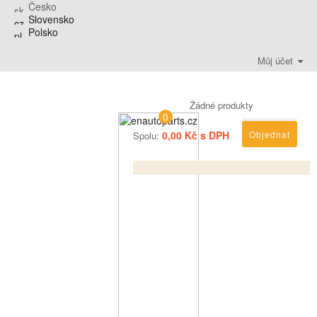
Česko
Slovensko
Polsko
Můj účet
Žádné produkty
0
0,00 Kč s DPH
Objednat
Spolu: