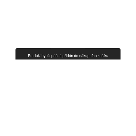
Produkt byl úspěšně přidán do nákupního košíku
Počet:
Celkem:
s DPH
Celkem za produkty: (
1 produkt v košíku.
)
s DPH
Objednat