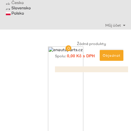
Česko
Slovensko
Polsko
Můj účet
Žádné produkty
0
Objednat
Spolu:
0,00 Kč s DPH