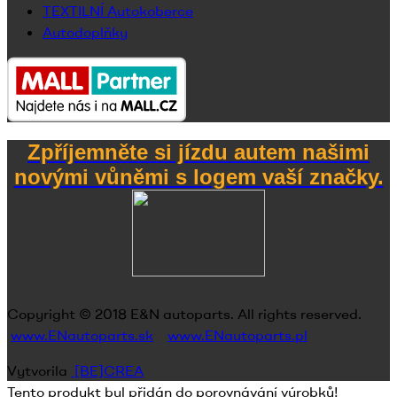
TEXTILNÍ Autokoberce
Autodoplňky
Zpříjemněte si jízdu autem našimi
novými vůněmi s logem vaší značky.
Copyright © 2018
E&N autoparts
. All rights reserved.
www.ENautoparts.sk
www.ENautoparts.pl
Vytvorila
[BE]CREA
Tento produkt byl přidán do porovnávání výrobků!