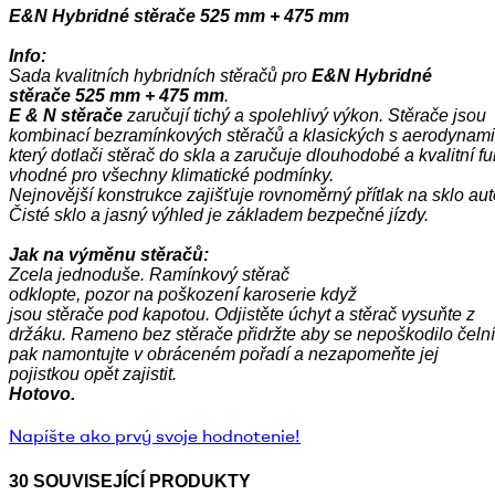
E&N Hybridné stěrače 525 mm + 475 mm
Info:
Sada
kvalitních
hybridních
stěračů
pro
E&N Hybridné
stěrače 525 mm + 475 mm
.
E &
N
stěrače
zaručují
tichý
a
spolehlivý
výkon.
Stěrače
jsou
kombinací
bezramínkových
stěračů
a
klasických
s
aerodynam
který
dotlači
stěrač
do
skla
a
zaručuje
dlouhodobé
a
kvalitní
f
vhodné pro všechny
klimatické
podmínky.
Nejnovější
konstrukce
zajišťuje
rovnoměrný
přítlak
na
sklo
aut
Čisté
sklo
a
jasný
výhled
je základem
bezpečné jízdy
.
Jak
na
výměnu
stěračů:
Zcela jednoduše. Ramínkový stěrač
odklopte,
pozor
na
poškození
karoserie
když
jsou
stěrače
pod
kapotou.
Odjistěte úchyt a stěrač vysuňte z
držáku.
Rameno
bez
stěrače
přidržte
aby
se
nepoškodilo
čelní
pak namontujte v obráceném pořadí a nezapomeňte jej
pojistkou opět zajistit.
Hotovo.
Napíšte ako prvý svoje hodnotenie!
30 SOUVISEJÍCÍ PRODUKTY