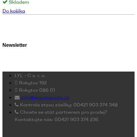
Skladem
Do košíka
Newsletter
LYL - C s. r. o.
Rokytov 192
Rokytov 086 01
info@enautoparts.cz
Kontrola stavu zásilky: 00421 903 374 348
Chcete se stát partnerem pro prodej?
Kontaktujte nás: 00421 903 374 236