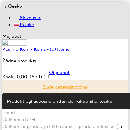
Česko
Slovensko
Polsko
Můj účet
Košík
0
Item -
Items -
(0) Items
Žádné produkty
Objednat
Spolu:
0,00 Kč s DPH
Bude determinováno
Produkt byl úspěšně přidán do nákupního košíku
Počet:
Celkem:
s DPH
Celkem za produkty: (
0
ks zboží.
1 produkt v košíku.
)
s